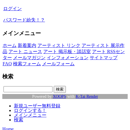
ログイン
パスワード紛失！？
メインメニュー
ホーム
新着案内
アーティスト リンク
アーティスト 展示作
品
アート ニュース
アート 掲示板・談話室
アート RSSセン
ター
メールマガジン
インフォメーション
サイトマップ
FAQ
検索フォーム
メールフォーム
検索
Powered by
XOOPS
with
K-Tai Render
新規ユーザー無料登録
ログインする！
メインメニュー
検索
Home