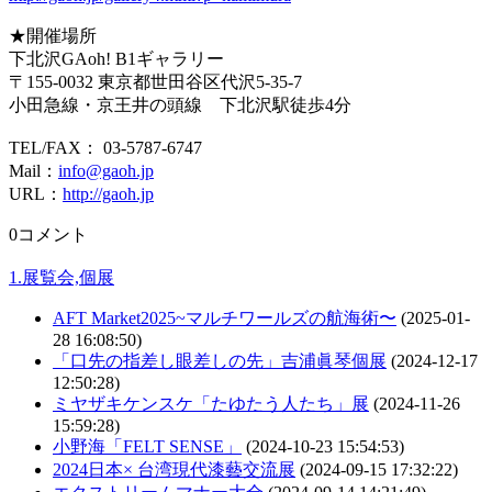
★開催場所
下北沢GAoh! B1ギャラリー
〒155-0032 東京都世田谷区代沢5-35-7
小田急線・京王井の頭線 下北沢駅徒歩4分
TEL/FAX： 03-5787-6747
Mail：
info@gaoh.jp
URL：
http://gaoh.jp
0コメント
1.展覧会,個展
AFT Market2025~マルチワールズの航海術〜
(2025-01-
28 16:08:50)
「口先の指差し眼差しの先」吉浦眞琴個展
(2024-12-17
12:50:28)
ミヤザキケンスケ「たゆたう人たち」展
(2024-11-26
15:59:28)
小野海「FELT SENSE」
(2024-10-23 15:54:53)
2024日本× 台湾現代漆藝交流展
(2024-09-15 17:32:22)