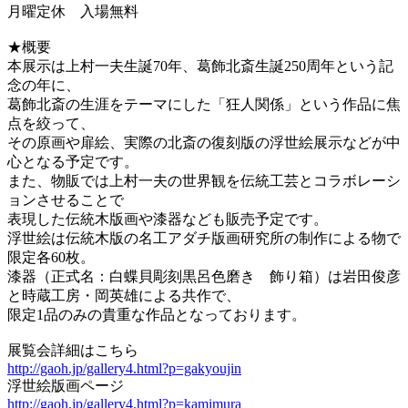
月曜定休 入場無料
★概要
本展示は上村一夫生誕70年、葛飾北斎生誕250周年という記
念の年に、
葛飾北斎の生涯をテーマにした「狂人関係」という作品に焦
点を絞って、
その原画や扉絵、実際の北斎の復刻版の浮世絵展示などが中
心となる予定です。
また、物販では上村一夫の世界観を伝統工芸とコラボレーシ
ョンさせることで
表現した伝統木版画や漆器なども販売予定です。
浮世絵は伝統木版の名工アダチ版画研究所の制作による物で
限定各60枚。
漆器（正式名：白蝶貝彫刻黒呂色磨き 飾り箱）は岩田俊彦
と時蔵工房・岡英雄による共作で、
限定1品のみの貴重な作品となっております。
展覧会詳細はこちら
http://gaoh.jp/gallery4.html?p=gakyoujin
浮世絵版画ページ
http://gaoh.jp/gallery4.html?p=kamimura