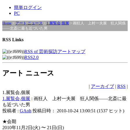
簡単ログイン
PC
Home
>
アート ニュース
>
1.展覧会,個展
> 画狂人 上村一夫展 狂人関係
――北斎に最も近づいた男
RSS Links
RSS of 芸術探訪アートマップ
RSS2.0
アート ニュース
|
アーカイブ
|
RSS
|
1.展覧会,個展
1.展覧会,個展
: 画狂人 上村一夫展 狂人関係――北斎に最
も近づいた男
投稿者 :
GAoh
投稿日時： 2010-10-24 13:00:51
(
1537 ヒット
)
★会期
2010年11月2日(火) 〜 21日(日)