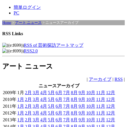
簡単ログイン
PC
Home
>
アート ニュース
> ニュースアーカイブ
RSS Links
RSS of 芸術探訪アートマップ
RSS2.0
アート ニュース
|
アーカイブ
|
RSS
|
ニュースアーカイブ
2009年
1月
2月
3月
4月
5月
6月
7月
8月
9月
10月
11月
12月
2010年
1月
2月
3月
4月
5月
6月
7月
8月
9月
10月
11月
12月
2011年
1月
2月
3月
4月
5月
6月
7月
8月
9月
10月
11月
12月
2012年
1月
2月
3月
4月
5月
6月
7月
8月
9月
10月
11月
12月
2013年
1月
2月
3月
4月
5月
6月
7月
8月
9月
10月
11月
12月
2014年
1月
2月
3月
4月
5月
6月
7月
8月
9月
10月
11月
12月