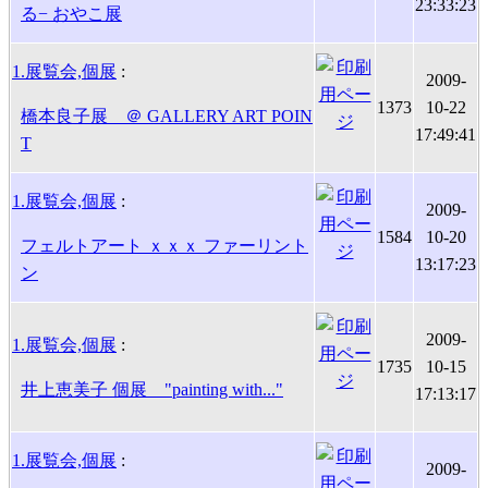
23:33:23
る− おやこ展
1.展覧会,個展
:
2009-
1373
10-22
橋本良子展 ＠ GALLERY ART POIN
17:49:41
T
1.展覧会,個展
:
2009-
1584
10-20
フェルトアート ｘｘｘ ファーリント
13:17:23
ン
2009-
1.展覧会,個展
:
1735
10-15
井上恵美子 個展 "painting with..."
17:13:17
1.展覧会,個展
:
2009-