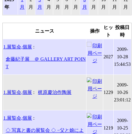
年
月
月
月
月
月
月
月
月
月
月
月
月
ヒッ
投稿日
ニュース
操作
ト
時
1.展覧会,個展
:
2009-
2027
10-28
倉藤紀子展 ＠ GALLERY ART POIN
15:44:53
T
2009-
1.展覧会,個展
:
梶原慶治作陶展
1229
10-26
23:01:12
1.展覧会,個展
:
2009-
1219
10-25
◇ 写真と書の展覧会 ◇ −父と娘によ