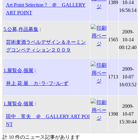
1389
10-14
Art Point Selection ? ＠ GALLERY
16:56:14
ART POINT
5.公募,作品募集
:
2009-
1565
10-14
芸術麦酒ラベルデザイン＆ネーミン
00:12:40
グコンペティション２００９
2009-
1.展覧会,個展
:
1713
10-07
井上 花 展 カ･ラ･フ･ル･ず
16:03:52
1.展覧会,個展
:
2009-
1398
10-07
田中 常夫 ＠ GALLERY ART POI
15:30:44
NT
計 10 件のニュース記事があります