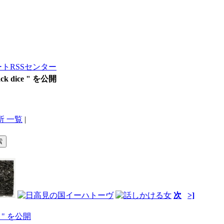
ートRSSセンター
ck dice " を公開
所 一覧
|
次
>]