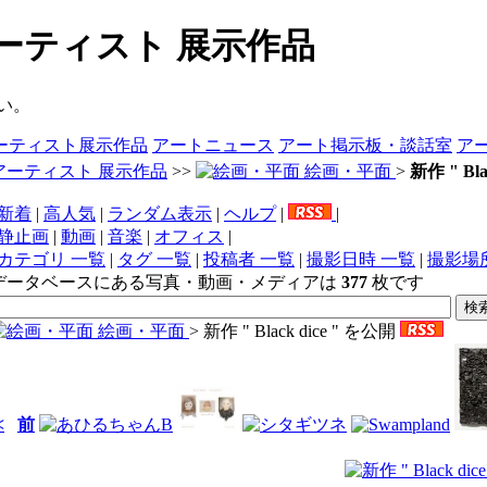
 - アーティスト 展示作品
い。
ーティスト展示作品
アートニュース
アート掲示板・談話室
ア
アーティスト 展示作品
>>
絵画・平面
>
新作 " Bla
新着
|
高人気
|
ランダム表示
|
ヘルプ
|
|
静止画
|
動画
|
音楽
|
オフィス
|
カテゴリ 一覧
|
タグ 一覧
|
投稿者 一覧
|
撮影日時 一覧
|
撮影場
データベースにある写真・動画・メディアは
377
枚です
絵画・平面
> 新作 " Black dice " を公開
<
前