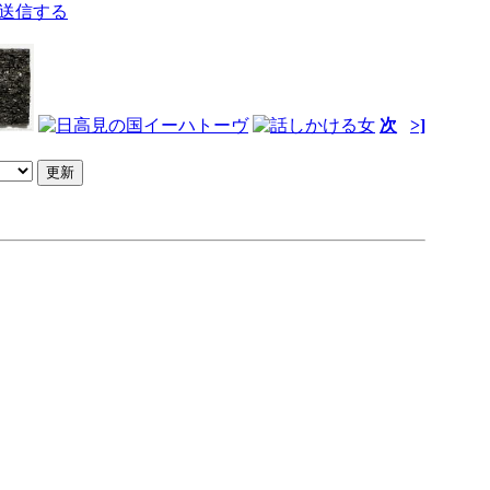
を送信する
次
>]