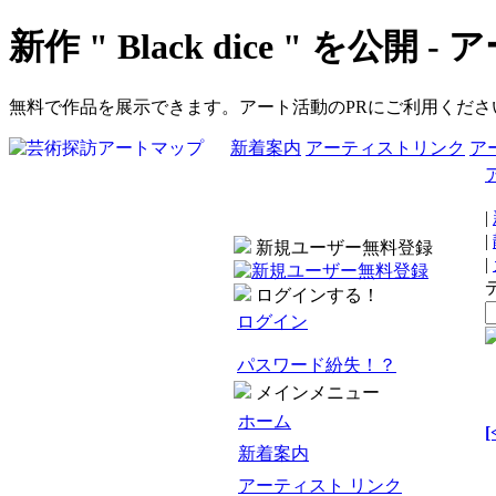
新作 " Black dice " を公開
無料で作品を展示できます。アート活動のPRにご利用くださ
新着案内
アーティストリンク
ア
|
|
新規ユーザー無料登録
|
ログインする！
ログイン
パスワード紛失！？
メインメニュー
ホーム
[
新着案内
アーティスト リンク