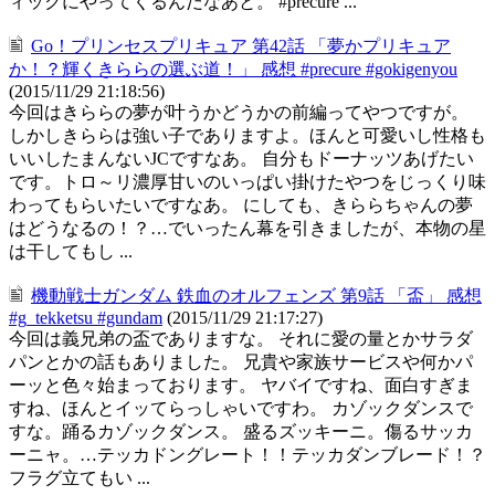
ィックにやってくるんだなあと。 #precure ...
Go！プリンセスプリキュア 第42話 「夢かプリキュア
か！？輝くきららの選ぶ道！」 感想 #precure #gokigenyou
(2015/11/29 21:18:56)
今回はきららの夢が叶うかどうかの前編ってやつですが。
しかしきららは強い子でありますよ。ほんと可愛いし性格も
いいしたまんないJCですなあ。 自分もドーナッツあげたい
です。トロ～リ濃厚甘いのいっぱい掛けたやつをじっくり味
わってもらいたいですなあ。 にしても、きららちゃんの夢
はどうなるの！？…でいったん幕を引きましたが、本物の星
は干してもし ...
機動戦士ガンダム 鉄血のオルフェンズ 第9話 「盃」 感想
#g_tekketsu #gundam
(2015/11/29 21:17:27)
今回は義兄弟の盃でありますな。 それに愛の量とかサラダ
パンとかの話もありました。 兄貴や家族サービスや何かパ
ーッと色々始まっております。 ヤバイですね、面白すぎま
すね、ほんとイッてらっしゃいですわ。 カゾックダンスで
すな。踊るカゾックダンス。 盛るズッキーニ。傷るサッカ
ーニャ。…テッカドングレート！！テッカダンブレード！？
フラグ立てもい ...