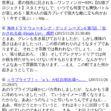
世界は、君の指先に託される―ワンフィンガーRPG【白猫プ
ロジェクト】スタミナなしで、いつでも何度でも爽快バトル
が楽しめる！最大4人の協力プレイで強大な敵に立ち向かお
う！今すぐ遊ぶ↓ ↓ ↓ http ...
海外ドラマ ウォーキング・デッド シーズン6 第7話 「生
かされる命 (Heads Up)」 感想
(2015/11/26 21:30:40)
とまあ、グレンも生き延びておりましたが。 しかし後味の
悪さはありましたっけ。この世の終わりのようなタイプであ
りますよ。 それこそ宗教では救われないでしょう。…お
い、張り紙止めろ。（笑） そしてアレクサンドリアでは何
か銃を持たせちゃいけないガキもおりますが。 なんかヤバ
イよなあって雰囲気であります。…ええ、この町でまた何か
起きようとしてお ...
＜ラブライブ！＞「μ 's」が紅白初出場へ…。
(2015/11/26
21:29:07)
あのラブライブは確かにバカ売れしましたが、なんかもう逆
に冷めちゃいましたっけ。 ていうかイメージ悪くなりまし
たからな。ああいうのちょっと引いちゃうんですよねえ…。
ああ、何がどうとかっていうと、それはネットに出回ってる
類いのアレなのでありますが…。 まあ、これ以上はお口に