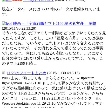
現在データベースには
2712
件のデータが登録されていま
す。
映画・「宇宙戦艦ヤマト2199 星巡る方舟」 感想
(2015/11/30 22:33:20)
そういやこないだファミリー劇場かどっかでやってたのを見
てたんですが。 しかし、この「星巡る方舟」ってのは微妙
だったなあ。 ていうか、これもアレは分かり合えるとかの
アレなんですが、 その流れを見てて眠くなってたのは事実
でしたっけ。 何にしてもぬるい話だったなと。…とにかく
自分の中ではあまり盛り上がらなかったですよ。 でも、こ
のヤマト2199も続 ...
11/29のツイートまとめ
(2015/11/30 4:18:15)
yuu3 まあ、何にしても…きららかわいい。ｗ #precure
#gokigenyou 11-29 21:10 もしかして夢をかなえてのお別れフ
ラグから最終回に向かって一気に盛り上げていく構成になる
のかな？ 11-29 21:10 きららんシツボーションから、きらら
んイクゼーションに。 11-29 21:10 これがトゥインクール。
#precure #gokigenyou 11-29 21:10 なかなかどうしてドラマテ