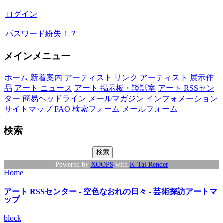
ログイン
パスワード紛失！？
メインメニュー
ホーム
新着案内
アーティスト リンク
アーティスト 展示作
品
アート ニュース
アート 掲示板・談話室
アート RSSセン
ター
簡易ヘッドライン
メールマガジン
インフォメーション
サイトマップ
FAQ
検索フォーム
メールフォーム
検索
Powered by
XOOPS
with
K-Tai Render
Home
アート RSSセンター - 空色なおれの日々 - 芸術探訪アートマ
ップ
block