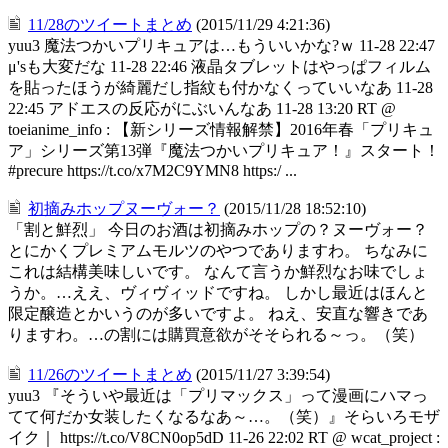
11/28のツイートまとめ
(2015/11/29 4:21:36)
yuu3 魔法つかいプリキュアは…もういいかな?ｗ 11-28 22:47
μ'sも大変だな 11-28 22:46 液晶タブレットはやっぱフィルム
を貼ったほうが綺麗だし指紋も付かなくっていいなあ 11-28
22:45 アドエスの反応がにぶいんなあ 11-28 13:20 RT @
toeianime_info : 【新シリーズ情報解禁】2016年春「プリキュ
ア」シリーズ第13弾『魔法つかいプリキュア！』スタート！
#precure https://t.co/x7M2C9YMN8 https:/ ...
初摘みホップヌーヴォー？
(2015/11/28 18:52:10)
「割と鮮烈」 今日のお酒は初摘みホップの？ヌーヴォー？
とにかくプレミアムモルツのやつでありますわ。 ちなみに
これは結構美味しいです。 なんて言うか鮮烈なお味でしょ
うか。…ええ、ヴィヴィッドですね。 しかし最近はほんと
限定醸造とかいうのが多いですよ。 ねえ、安直な響きであ
りますわ。…の割には購買意欲がそそられる～っ。（笑）
11/26のツイートまとめ
(2015/11/27 3:39:54)
yuu3 『そういや最近は「プリマックス」って漫画にハマっ
てて何だか女装したくなるなあ～…。（笑）』そらいろモザ
イク｜ https://t.co/V8CN0op5dD 11-26 22:02 RT @ wcat_project :