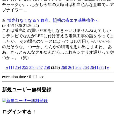
チャックか。…しかし今年の大晦日は相当色んな意味で…ア
ブナイワー ...
蛍光灯なくなる？政府、照明の省エネ基準強化へ
(2015/11/26 21:26:24)
これは蛍光灯の買いだめをしなきゃいけませんねえ？ しか
しテレビでなんかLEDに付け替える電気工事の話をやってま
したが、 その場合のケースによっては10万円くらいかかる
のだそうな。 つーか、なんかの特需を思い出しますわ。 あ
あ、きっとみんなグルなんだろ…これもシナリオ通りってや
つか…。（笑）
«
[1]
254
255
256
257
258
(259)
260
261
262
263
264
[272]
»
execution time : 0.111 sec
新規ユーザー無料登録
ログインする！