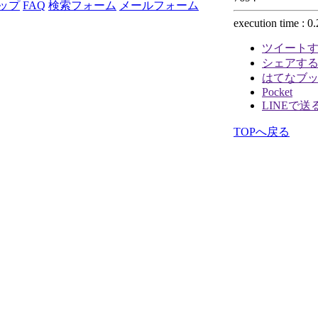
ップ
FAQ
検索フォーム
メールフォーム
execution time : 0
ツイート
シェアす
はてなブ
Pocket
LINEで送
TOPへ戻る