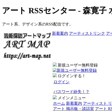
アート RSSセンター - 森寛
アート系、デザイン系のRSS配信です。
新着案内
アーティストリンク
ア
新規ユーザー無料登録
ログインする！
ログイン
パスワード紛失！？
メインメニュー
ホーム
新着案内
アーティスト 
アート 掲示板・談話室
アート R