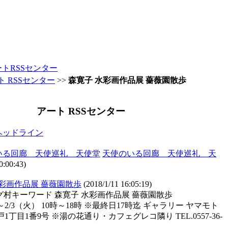
ートRSSセンター
ト RSSセンター
>>
森寛子 水彩画作品展 薔薇園散歩
アート RSSセンター
ヘッドライン
天使のいる回廊 天使巡礼 天
0:00:43)
水彩画作品展 薔薇園散歩
(2018/1/11 16:05:19)
ログ村キーワード 森寛子 水彩画作品展 薔薇園散歩
木）～2/3（火） 10時～18時 ※最終日17時迄 ギャラリー ヤマモト
丁目1番9号 ※湯の花通り・カフェグレコ隣り TEL.0557-36-