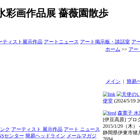
子 水彩画作品展 薔薇園散歩
ーティスト展示作品
アートニュース
アート掲示板・談話室
ア
ホーム
>>
アー
メイン
|
簡易
使堂
(2024/5/19 2
森寛子 
[伊豆高原] ブ
2015/1/29（
リンク
アーティスト 展示作品
アート ニュース
静岡県伊東市猪戸1
SSセンター
簡易ヘッドライン
メールマガジ
7694