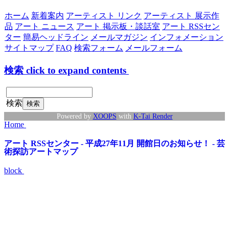
ホーム
新着案内
アーティスト リンク
アーティスト 展示作
品
アート ニュース
アート 掲示板・談話室
アート RSSセン
ター
簡易ヘッドライン
メールマガジン
インフォメーション
サイトマップ
FAQ
検索フォーム
メールフォーム
検索
click to expand contents
検索
Powered by
XOOPS
with
K-Tai Render
Home
アート RSSセンター - 平成27年11月 開館日のお知らせ！ - 芸
術探訪アートマップ
block