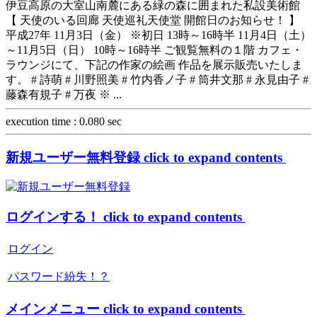
伊豆高原の大室山南麓にある緑の森に囲まれた私設美術館
【 天使のいる回廊 天使巡礼天使堂 開館日のお知らせ！ 】
平成27年 11月3日（金） ※初日 13時～16時半 11月4日（土）
～11月5日（日） 10時～16時半 ご観覧無料の１階 カフェ・
ラウンジにて、下記の作家の絵画 作品を展示販売いたしま
す。 # 詩萌 # 川野照美 # 竹内香ノ子 # 筒井文那 # 永見由子 #
藤森有規子 # 万夜 ※ ...
execution time : 0.080 sec
新規ユーザー無料登録
click to expand contents
ログインする！
click to expand contents
ログイン
パスワード紛失！？
メインメニュー
click to expand contents