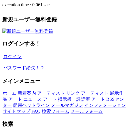
execution time : 0.061 sec
新規ユーザー無料登録
ログインする！
ログイン
パスワード紛失！？
メインメニュー
ホーム
新着案内
アーティスト リンク
アーティスト 展示作
品
アート ニュース
アート 掲示板・談話室
アート RSSセン
ター
簡易ヘッドライン
メールマガジン
インフォメーション
サイトマップ
FAQ
検索フォーム
メールフォーム
検索