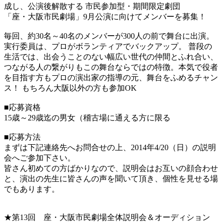
成し、公演後解散する 市民参加型・期間限定劇団
「座・大阪市民劇場」9月公演に向けてメンバーを募集！
毎回、約30名～40名のメンバーが300人の前で舞台に出演。
実行委員は、プロがボランティアでバックアップ。 普段の
生活では、出会うことのない幅広い世代の仲間とふれ合い、
つながる人の繋がりもこの舞台ならではの特徴。本気で役者
を目指す方もプロの演出家の指導の元、舞台をふめるチャン
ス！ もちろん大阪以外の方も参加OK
■応募資格
15歳～29歳迄の男女（稽古場に通える方に限る
■応募方法
まずは下記連絡先へお問合せの上、2014年4/20（日）の説明
会へご参加下さい。
皆さん初めての方ばかりなので、説明会はお互いの顔合わせ
と、演出の先生に皆さんの声を聞いて頂き、個性を見せる場
でもあります。
★第13回 座・大阪市民劇場全体説明会＆オーディション