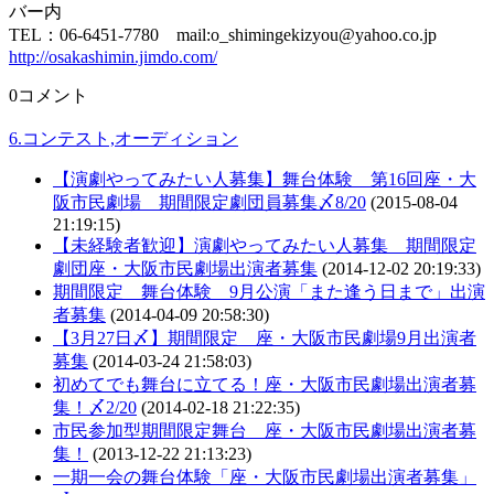
バー内
TEL：06-6451-7780 mail:o_shimingekizyou@yahoo.co.jp
http://osakashimin.jimdo.com/
0コメント
6.コンテスト,オーディション
【演劇やってみたい人募集】舞台体験 第16回座・大
阪市民劇場 期間限定劇団員募集〆8/20
(2015-08-04
21:19:15)
【未経験者歓迎】演劇やってみたい人募集 期間限定
劇団座・大阪市民劇場出演者募集
(2014-12-02 20:19:33)
期間限定 舞台体験 9月公演「また逢う日まで」出演
者募集
(2014-04-09 20:58:30)
【3月27日〆】期間限定 座・大阪市民劇場9月出演者
募集
(2014-03-24 21:58:03)
初めてでも舞台に立てる！座・大阪市民劇場出演者募
集！〆2/20
(2014-02-18 21:22:35)
市民参加型期間限定舞台 座・大阪市民劇場出演者募
集！
(2013-12-22 21:13:23)
一期一会の舞台体験「座・大阪市民劇場出演者募集」