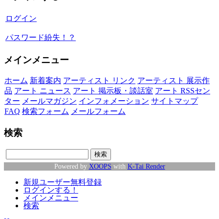
ログイン
パスワード紛失！？
メインメニュー
ホーム
新着案内
アーティスト リンク
アーティスト 展示作
品
アート ニュース
アート 掲示板・談話室
アート RSSセン
ター
メールマガジン
インフォメーション
サイトマップ
FAQ
検索フォーム
メールフォーム
検索
Powered by
XOOPS
with
K-Tai Render
新規ユーザー無料登録
ログインする！
メインメニュー
検索