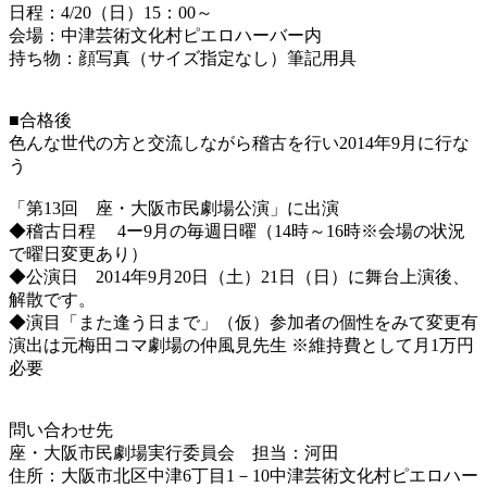
日程：4/20（日）15：00～
会場：中津芸術文化村ピエロハーバー内
持ち物：顔写真（サイズ指定なし）筆記用具
■合格後
色んな世代の方と交流しながら稽古を行い2014年9月に行な
う
「第13回 座・大阪市民劇場公演」に出演
◆稽古日程 4ー9月の毎週日曜（14時～16時※会場の状況
で曜日変更あり）
◆公演日 2014年9月20日（土）21日（日）に舞台上演後、
解散です。
◆演目「また逢う日まで」（仮）参加者の個性をみて変更有
演出は元梅田コマ劇場の仲風見先生 ※維持費として月1万円
必要
問い合わせ先
座・大阪市民劇場実行委員会 担当：河田
住所：大阪市北区中津6丁目1－10中津芸術文化村ピエロハー