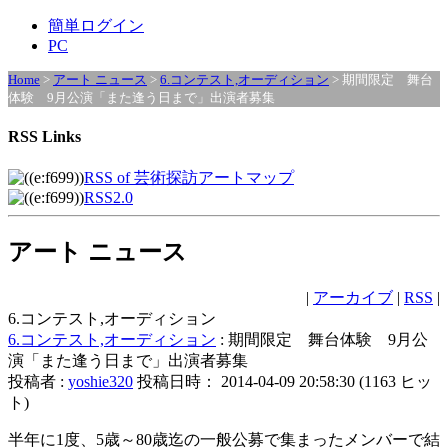
簡単ログイン
PC
Home
>
アート ニュース
>
6.コンテスト,オーディション
> 期間限定 舞台
体験 9月公演「また逢う日まで」出演者募集
RSS Links
RSS of 芸術探訪アートマップ
RSS2.0
アート ニュース
|
アーカイブ
|
RSS
|
6.コンテスト,オーディション
6.コンテスト,オーディション
: 期間限定 舞台体験 9月公
演「また逢う日まで」出演者募集
投稿者 :
yoshie320
投稿日時： 2014-04-09 20:58:30
(
1163 ヒッ
ト
)
半年に1度、5歳～80歳迄の一般公募で集まったメンバーで結