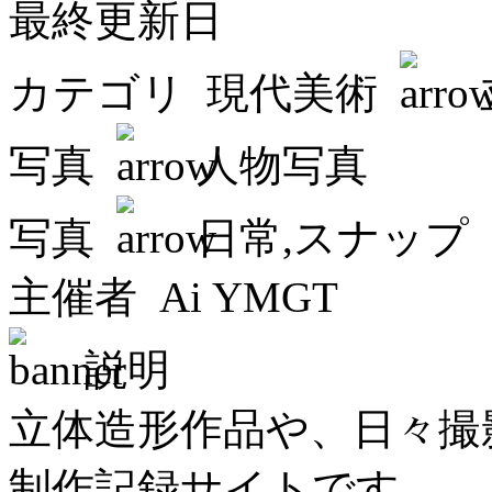
最終更新日
カテゴリ
現代美術
写真
人物写真
写真
日常,スナップ
主催者
Ai YMGT
説明
立体造形作品や、日々撮
制作記録サイトです。