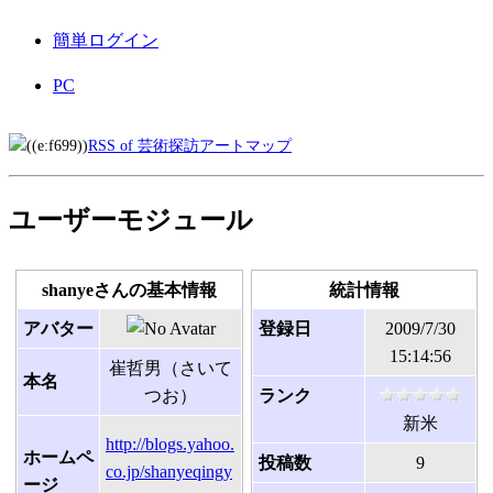
簡単ログイン
PC
RSS of 芸術探訪アートマップ
ユーザーモジュール
shanyeさんの基本情報
統計情報
アバター
登録日
2009/7/30
15:14:56
崔哲男（さいて
本名
つお）
ランク
新米
http://blogs.yahoo.
ホームペ
投稿数
9
co.jp/shanyeqingy
ージ