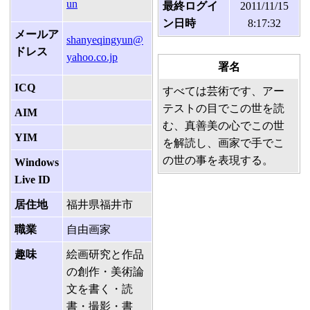
un
最終ログイ
2011/11/15
ン日時
8:17:32
メールア
shanyeqingyun@
ドレス
yahoo.co.jp
署名
ICQ
すべては芸術です、アー
テストの目でこの世を読
AIM
む、真善美の心でこの世
YIM
を解読し、画家で手でこ
の世の事を表現する。
Windows
Live ID
居住地
福井県福井市
職業
自由画家
趣味
絵画研究と作品
の創作・美術論
文を書く・読
書・撮影・書