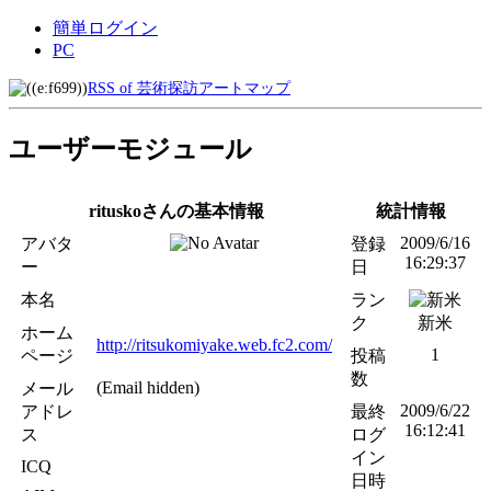
簡単ログイン
PC
RSS of 芸術探訪アートマップ
ユーザーモジュール
rituskoさんの基本情報
統計情報
2009/6/16
アバタ
登録
16:29:37
ー
日
本名
ラン
ク
新米
ホーム
http://ritsukomiyake.web.fc2.com/
1
ページ
投稿
数
(Email hidden)
メール
2009/6/22
アドレ
最終
16:12:41
ス
ログ
イン
ICQ
日時