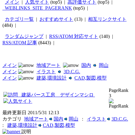
メイン
|
人気サイト
(top5) |
高評価サイト
(top5) |
_WEBLINKS_SITE_PAGERANK
(top5) |
カテゴリ一覧
|
おすすめサイト
(13) |
相互リンクサイト
(484) |
ランダムジャンプ
|
RSS/ATOM 対応サイト
(140) |
RSS/ATOM 記事
(8443) |
メイン
地域アート
国内
岡山
メイン
イラスト
3D.C.G.
メイン
建築,環境設計
CAD,製図,模型
PageRank
建築パース工房 デザインマシロ
3
最終更新日
2011/5/31 12:13
カテゴリ
地域アート
国内
岡山
:
イラスト
3D.C.G.
:
建築,環境設計
CAD,製図,模型
説明