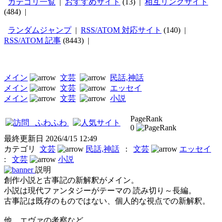
カテゴリ一覧
|
おすすめサイト
(13) |
相互リンクサイト
(484) |
ランダムジャンプ
|
RSS/ATOM 対応サイト
(140) |
RSS/ATOM 記事
(8443) |
メイン
文芸
民話,神話
メイン
文芸
エッセイ
メイン
文芸
小説
PageRank
ふわふわ
0
最終更新日
2026/4/15 12:49
カテゴリ
文芸
民話,神話
:
文芸
エッセイ
:
文芸
小説
説明
創作小説と古事記の新解釈がメイン。
小説は現代ファンタジーがテーマの 読み切り～長編。
古事記は既存のものではない、個人的な視点での新解釈。
他、エヴァの考察など。