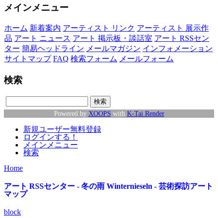
メインメニュー
ホーム
新着案内
アーティスト リンク
アーティスト 展示作
品
アート ニュース
アート 掲示板・談話室
アート RSSセン
ター
簡易ヘッドライン
メールマガジン
インフォメーション
サイトマップ
FAQ
検索フォーム
メールフォーム
検索
Powered by
XOOPS
with
K-Tai Render
新規ユーザー無料登録
ログインする！
メインメニュー
検索
Home
アート RSSセンター - 冬の雨 Winternieseln - 芸術探訪アート
マップ
block