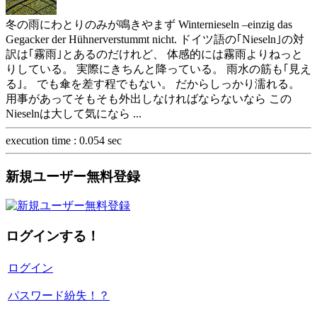
冬の雨にわとりのみが鳴きやまず Winternieseln –einzig das
Gegacker der Hühnerverstummt nicht. ドイツ語の｢Nieseln｣の対
訳は｢霧雨｣とあるのだけれど、 体感的には霧雨よりねっと
りしている。 実際にきちんと降っている。 雨水の筋も｢見え
る｣。 でも傘を差す程でもない。 だからしっかり濡れる。
用事があってそもそも外出しなければならないなら この
Nieselnは大して気になら ...
execution time : 0.054 sec
新規ユーザー無料登録
ログインする！
ログイン
パスワード紛失！？