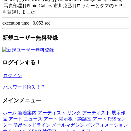
[写真部屋] [Photo Gallery 市川克己] [ロッキーとタマのＨＰ]
を登録しました
execution time : 0.053 sec
新規ユーザー無料登録
ログインする！
ログイン
パスワード紛失！？
メインメニュー
ホーム
新着案内
アーティスト リンク
アーティスト 展示作
品
アート ニュース
アート 掲示板・談話室
アート RSSセン
ター
簡易ヘッドライン
メールマガジン
インフォメーション