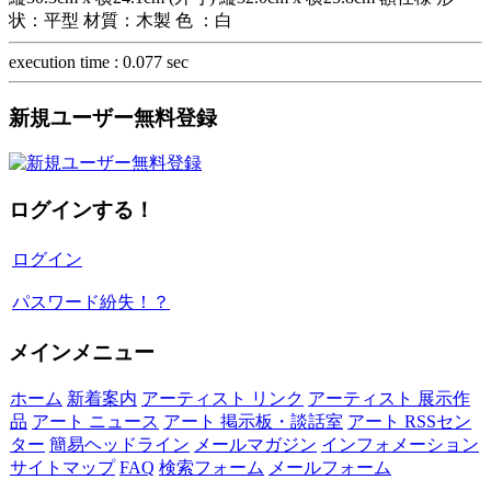
状：平型 材質：木製 色 ：白
execution time : 0.077 sec
新規ユーザー無料登録
ログインする！
ログイン
パスワード紛失！？
メインメニュー
ホーム
新着案内
アーティスト リンク
アーティスト 展示作
品
アート ニュース
アート 掲示板・談話室
アート RSSセン
ター
簡易ヘッドライン
メールマガジン
インフォメーション
サイトマップ
FAQ
検索フォーム
メールフォーム